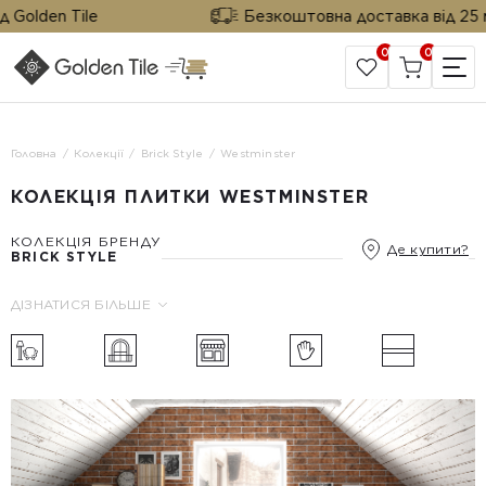
olden Tile
Безкоштовна доставка від 25 м² в
0
0
САЙТ КОМПАНІЇ
Головна
Колекції
Brick Style
Westminster
КОЛЕКЦІЯ ПЛИТКИ WESTMINSTER
КОЛЕКЦІЯ БРЕНДУ
Де купити?
BRICK STYLE
ДІЗНАТИСЯ БІЛЬШЕ