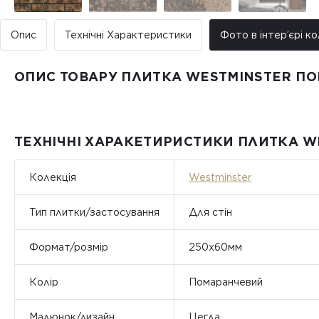
Опис
Технічні Характеристики
Фото в інтер’єрі ко
ОПИС ТОВАРУ ПЛИТКА WESTMINSTER П
ТЕХНІЧНІ ХАРАКЕТИРИСТИКИ ПЛИТКА W
Колекція
Westminster
Тип плитки/застосування
Для стін
Формат/розмір
250x60мм
Колір
Помаранчевий
Малюнок/дизайн
Цегла