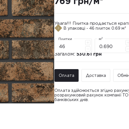
769 грн/м²
Увага!!! Плитка продається крат
В упаковці - 46 плиток 0.69 м²
Плитки
м²
Загалом:
530.61 грн
Оплата
Доставка
Обмі
Оплата здійснюється згідно рахунк
розрахунковий рахунок компанії Т
банківських днів.
Доставка ТО
Покупець має право звернутися з 
• Адресна доставка за адресою вк
плитки протягом 14 днів з моменту
това
доставлявся силами Продавця чи за
• Поштомати та відділення «Нової
По