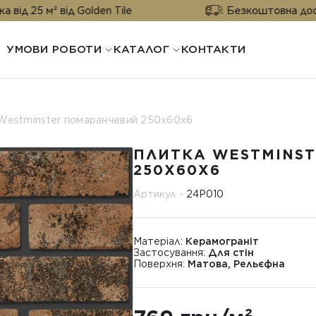
 від Golden Tile
Безкоштовна доставка від 2
УМОВИ РОБОТИ
КАТАЛОГ
КОНТАКТИ
Westminster помаранчевий 250х60х6
ПЛИТКА WESTMINS
250Х60Х6
Артикул -
24Р010
Матеріал:
Керамограніт
Застосування:
Для стін
Поверхня:
Матова, Рельєфна