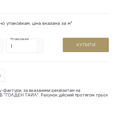
но упаковкам, ціна вказана за м²
Упаковки
КУПИТИ
н
у-фактури, за вказаними реквізитам на
ОВ "ГОЛДЕН ТАЙЛ". Рахунок дійсний протягом трьох
В "ГОЛДЕН ТАЙЛ"
питанням повернення або обміну пошкодженої
азаною при замовленні
 отримання товару, виключно за умови, що Товар
ру.
лученого ним перевізника/кур’єра.
шти