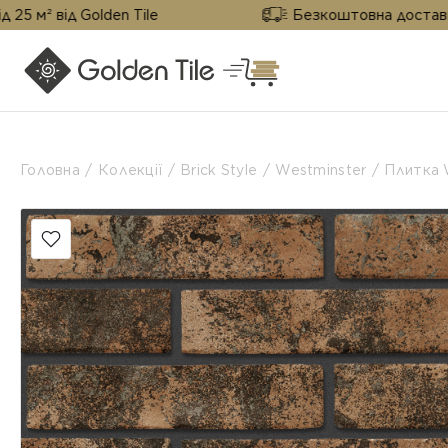
 Golden Tile
Безкоштовна доставка від 25 м²
Головна
Колекції
Brick Style
Westminster
Плитка 