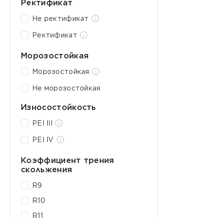
Ректификат
Не ректификат
Ректификат
Морозостойкая
Морозостойкая
Не морозостойкая
Износостойкость
PEI III
PEI IV
Коэффициент трения
скольжения
R9
R10
R11