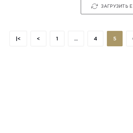
ЗАГРУЗИТЬ 
|<
<
1
...
4
5