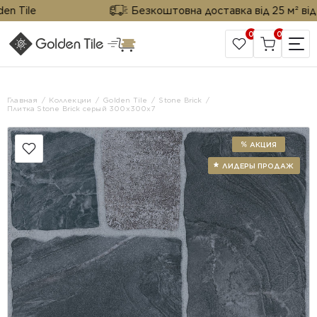
 Tile
Безкоштовна доставка від 25 м² від Gol
0
0
САЙТ КОМПАНИИ
Главная
Коллекции
Golden Tile
Stone Brick
Плитка Stone Brick серый 300х300x7