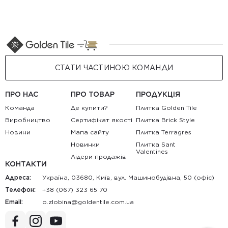
СТАТИ ЧАСТИНОЮ КОМАНДИ
ПРО НАС
ПРО ТОВАР
ПРОДУКЦІЯ
Команда
Де купити?
Плитка Golden Tile
Виробництво
Сертифікат якості
Плитка Brick Style
Новини
Мапа сайту
Плитка Terragres
Новинки
Плитка Sant
Valentines
Лідери продажів
КОНТАКТИ
Адреса:
Україна, 03680, Київ, вул. Машинобудівна, 50 (офіс)
Телефон:
+38 (067) 323 65 70
Email:
au.moc.elitnedlog@anibolz.o