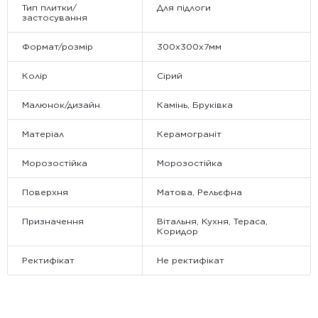
Тип плитки/
Для підлоги
застосування
Формат/розмір
300х300х7мм
Колір
Сірий
Малюнок/дизайн
Камінь, Бруківка
Матеріал
Керамограніт
Морозостійка
Морозостійка
Поверхня
Матова, Рельєфна
Призначення
Вітальня, Кухня, Тераса,
Коридор
Ректифікат
Не ректифікат