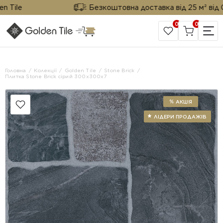
ile
Безкоштовна доставка від 25 м² від Gold
0
0
САЙТ КОМПАНІЇ
Головна
Колекції
Golden Tile
Stone Brick
Плитка Stone Brick сірий 300х300x7