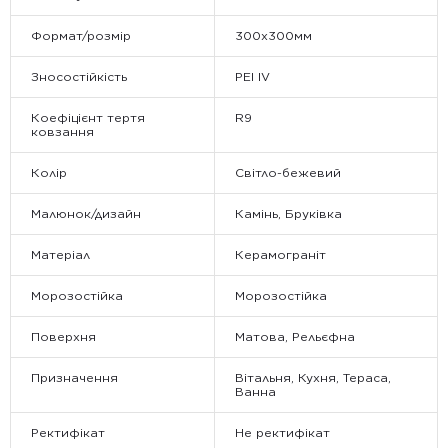
Формат/розмір
300x300мм
Зносостійкість
PEI IV
Коефіцієнт тертя
R9
ковзання
Колір
Світло-бежевий
Малюнок/дизайн
Камінь, Бруківка
Матеріал
Керамограніт
Морозостійка
Морозостійка
Поверхня
Матова, Рельєфна
Призначення
Вітальня, Кухня, Тераса,
Ванна
Ректифікат
Не ректифікат