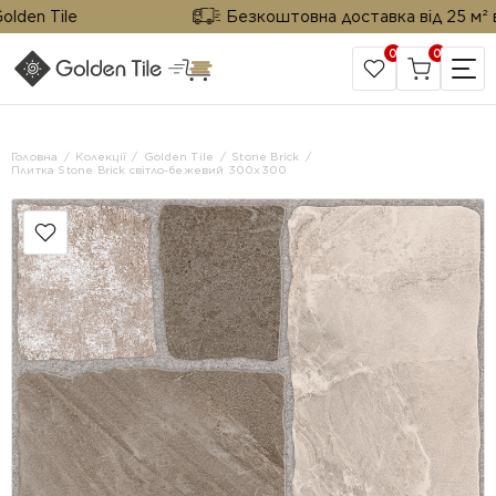
n Tile
Безкоштовна доставка від 25 м² від G
0
0
САЙТ КОМПАНІЇ
Головна
Колекції
Golden Tile
Stone Brick
Плитка Stone Brick світло-бежевий 300x300