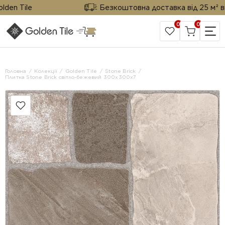
n Tile
Безкоштовна доставка від 25 м² від G
0
0
САЙТ КОМПАНІЇ
Головна
Колекції
Golden Tile
Stone Brick
Плитка Stone Brick світло-бежевий 300х300x7