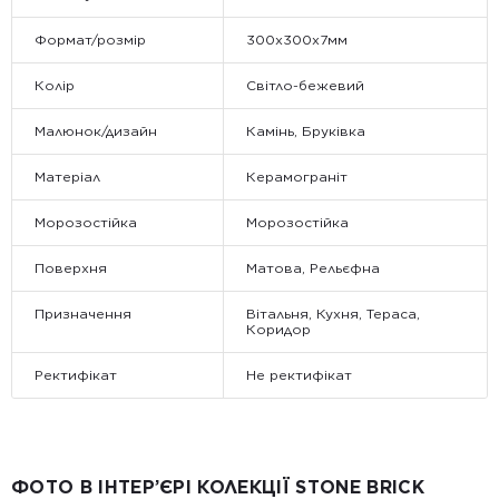
Формат/розмір
300х300х7мм
Колір
Світло-бежевий
Малюнок/дизайн
Камінь, Бруківка
Матеріал
Керамограніт
Морозостійка
Морозостійка
Поверхня
Матова, Рельєфна
Призначення
Вітальня, Кухня, Тераса,
Коридор
Ректифікат
Не ректифікат
ФОТО В ІНТЕР’ЄРІ КОЛЕКЦІЇ STONE BRICK