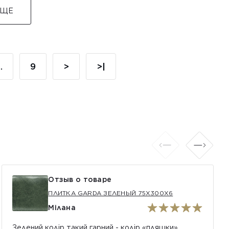
ЕЩЕ
..
9
>
>|
Отзыв о товаре
ПЛИТКА GARDA ЗЕЛЕНЫЙ 75X300X6
Мілана
Зелений колір такий гарний - колір «пляшки».