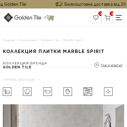
Golden Tile
Безкоштовна доставка від 25 м² 
0
0
САЙТ КОМПАНИИ
Главная
Коллекции
Golden Tile
Marble Spirit
КОЛЛЕКЦИЯ ПЛИТКИ MARBLE SPIRIT
КОЛЛЕКЦИЯ БРЕНДА
Где купить?
GOLDEN TILE
УЗНАТЬ БОЛЬШЕ