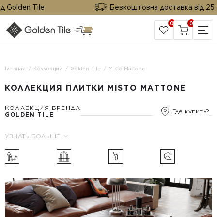
olden Tile
Безкоштовна доставка від 25 м² в
0
0
САЙТ КОМПАНИИ
Главная
Коллекции
Golden Tile
Misto Mattone
КОЛЛЕКЦИЯ ПЛИТКИ MISTO MATTONE
КОЛЛЕКЦИЯ БРЕНДА
Где купить?
GOLDEN TILE
УЗНАТЬ БОЛЬШЕ