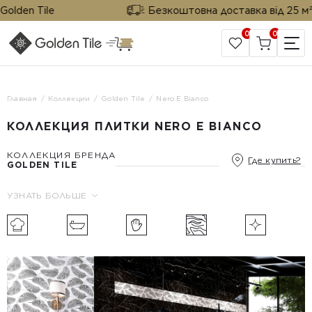
den Tile
Безкоштовна доставка від 25 м² від
0
0
САЙТ КОМПАНИИ
Главная
Коллекции
Golden Tile
Nero E Bianco
КОЛЛЕКЦИЯ ПЛИТКИ NERO E BIANCO
КОЛЛЕКЦИЯ БРЕНДА
Где купить?
GOLDEN TILE
УЗНАТЬ БОЛЬШЕ