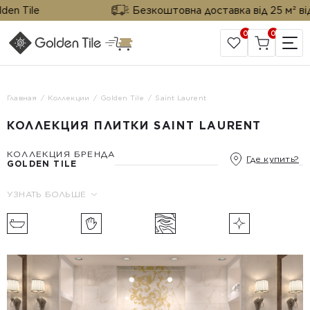
n Tile
Безкоштовна доставка від 25 м² від Go
0
0
САЙТ КОМПАНИИ
Главная
Коллекции
Golden Tile
Saint Laurent
КОЛЛЕКЦИЯ ПЛИТКИ SAINT LAURENT
КОЛЛЕКЦИЯ БРЕНДА
Где купить?
GOLDEN TILE
УЗНАТЬ БОЛЬШЕ