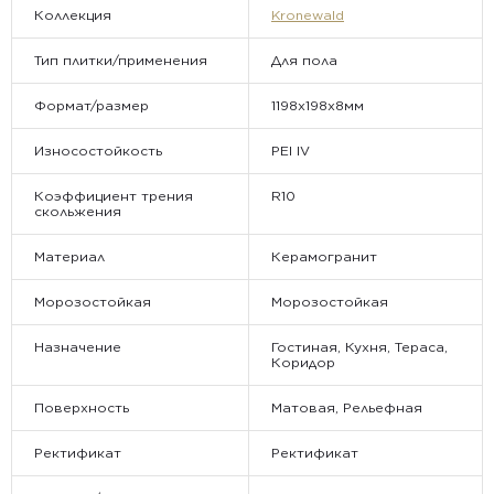
Коллекция
Kronewald
Тип плитки/применения
Для пола
Формат/размер
1198х198x8мм
Износостойкость
PEI IV
Коэффициент трения
R10
скольжения
Материал
Керамогранит
Морозостойкая
Морозостойкая
Назначение
Гостиная, Кухня, Тераса,
Коридор
Поверхность
Матовая, Рельефная
Ректификат
Ректификат