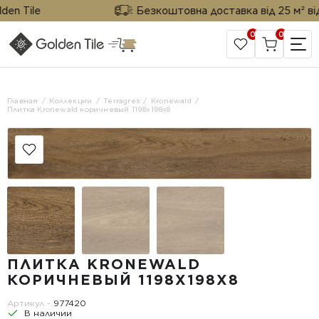
 Tile
Безкоштовна доставка від 25 м² від Go
0
0
САЙТ КОМПАНИИ
Главная
Коллекции
Terragres
Kronewald
Плитка Kronewald коричневый 1198х198x8
ПЛИТКА KRONEWALD
КОРИЧНЕВЫЙ 1198Х198X8
Артикул -
977420
В наличии