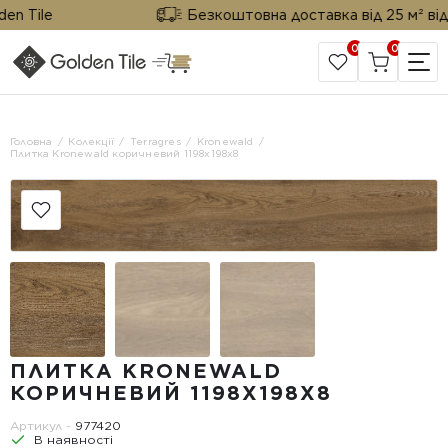
 Tile
Безкоштовна доставка від 25 м² від Go
0
0
САЙТ КОМПАНІЇ
Головна
Колекції
Terragres
Kronewald
Плитка Kronewald коричневий 1198х198x8
ПЛИТКА KRONEWALD
КОРИЧНЕВИЙ 1198Х198X8
Артикул -
977420
В наявності