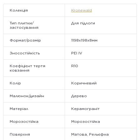
відправляються.
Колекція
Kronewald
Тип плитки/
Для підлоги
застосування
Формат/розмір
1198х198x8мм
Зносостійкість
PEI IV
Коефіцієнт тертя
R10
ковзання
Колір
Коричневий
Малюнок/дизайн
Дерево
Матеріал
Керамограніт
Морозостійка
Морозостійка
Поверхня
Матова, Рельєфна