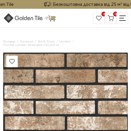
ile
Безкоштовна доставка від 25 м² від Gold
0
0
САЙТ КОМПАНІЇ
Головна
Колекції
Brick Style
London
Плитка London бежевий 250х60х6