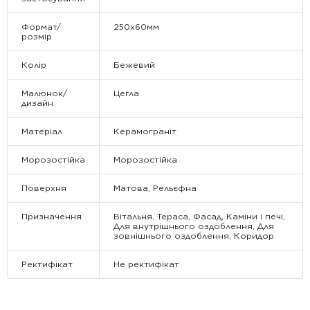
Формат/
250x60мм
розмір
Колір
Бежевий
Малюнок/
Цегла
дизайн
Матеріал
Керамограніт
Морозостійка
Морозостійка
Поверхня
Матова, Рельєфна
Призначення
Вітальня, Тераса, Фасад, Каміни і печі,
Для внутрішнього оздоблення, Для
зовнішнього оздоблення, Коридор
Ректифікат
Не ректифікат