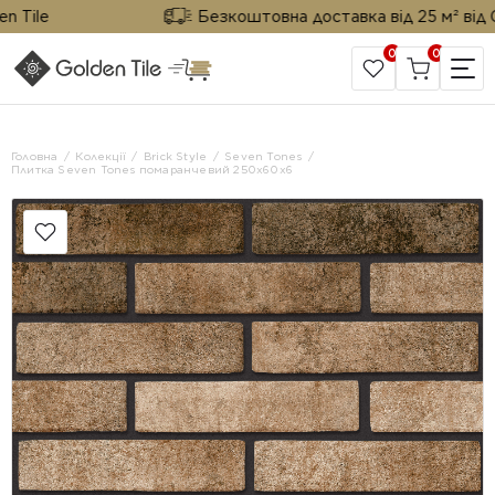
ile
Безкоштовна доставка від 25 м² від Gold
0
0
САЙТ КОМПАНІЇ
Головна
Колекції
Brick Style
Seven Tones
Плитка Seven Tones помаранчевий 250х60х6