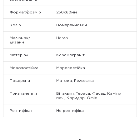
Формат/розмір
250x60мм
Колір
Помаранчевий
Малюнок/
Цегла
дизайн
Матеріал
Керамограніт
Морозостійка
Морозостійка
Поверхня
Матова, Рельєфна
Призначення
Вітальня, Тераса, Фасад, Каміни і
печі, Коридор, Офіс
Ректифікат
Не ректифікат