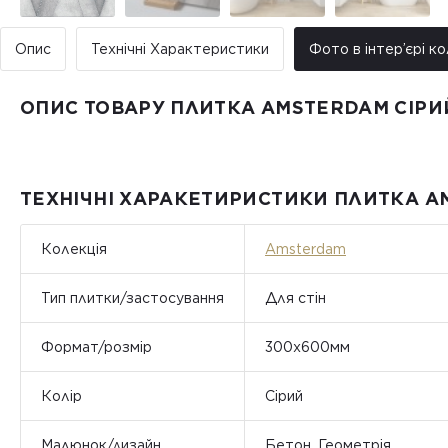
Опис
Технічні Характеристики
Фото в інтер’єрі ко
ОПИС ТОВАРУ ПЛИТКА AMSTERDAM СІРИ
ТЕХНІЧНІ ХАРАКЕТИРИСТИКИ ПЛИТКА A
Колекція
Amsterdam
Тип плитки/застосування
Для стін
Формат/розмір
300x600мм
Колір
Сірий
Малюнок/дизайн
Бетон, Геометрія