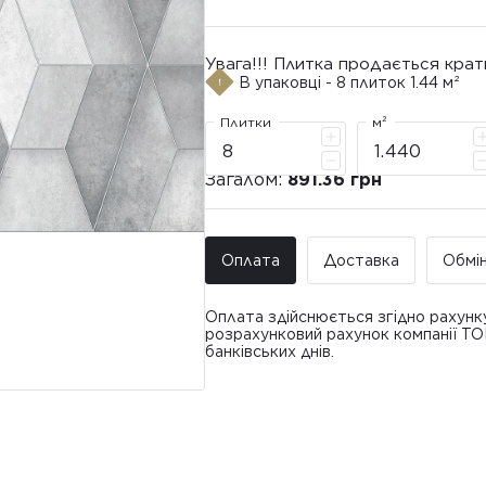
Увага!!! Плитка продається крат
В упаковці - 8 плиток 1.44 м²
Плитки
м²
Загалом:
891.36 грн
Оплата
Доставка
Обмі
Оплата здійснюється згідно рахунк
розрахунковий рахунок компанії Т
банківських днів.
Доставка ТО
Покупець має право звернутися з 
• Адресна доставка за адресою вк
плитки протягом 14 днів з моменту
това
доставлявся силами Продавця чи за
• Поштомати та відділення «Нової
По
Вартість доставки: