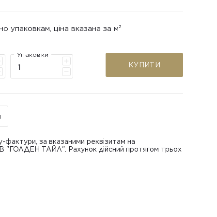
но упаковкам, ціна вказана за м²
Упаковки
КУПИТИ
н
у-фактури, за вказаними реквізитам на
ОВ "ГОЛДЕН ТАЙЛ". Рахунок дійсний протягом трьох
В "ГОЛДЕН ТАЙЛ"
питанням повернення або обміну пошкодженої
азаною при замовленні
 отримання товару, виключно за умови, що Товар
ру.
лученого ним перевізника/кур’єра.
шти