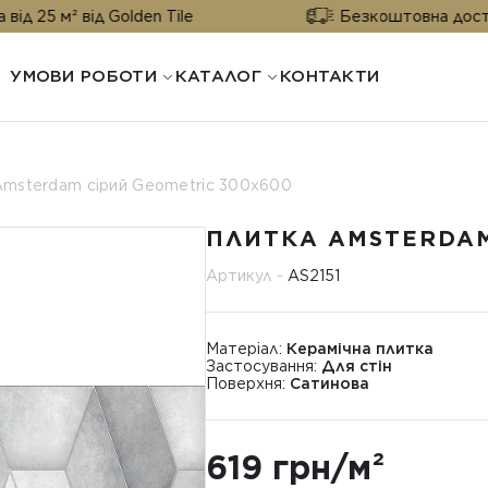
 від Golden Tile
Безкоштовна доставка від 25
УМОВИ РОБОТИ
КАТАЛОГ
КОНТАКТИ
msterdam сірий Geometric 300х600
ПЛИТКА AMSTERDAM
Артикул -
AS2151
Матеріал:
Керамічна плитка
Застосування:
Для стін
Поверхня:
Сатинова
619 грн/м²