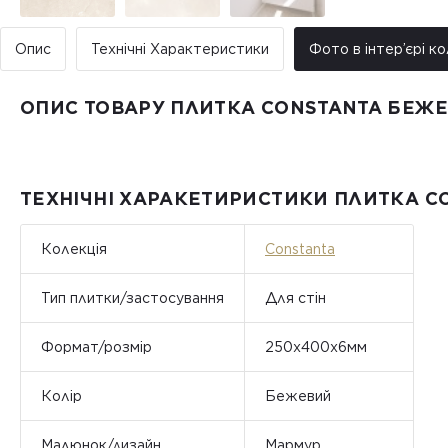
Опис
Технічні Характеристики
Фото в інтер’єрі ко
ОПИС ТОВАРУ ПЛИТКА CONSTANTA БЕЖЕ
ТЕХНІЧНІ ХАРАКЕТИРИСТИКИ ПЛИТКА C
Колекція
Constanta
Тип плитки/застосування
Для стін
Формат/розмір
250x400x6мм
Колір
Бежевий
Малюнок/дизайн
Мармур