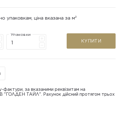
но упаковкам, ціна вказана за м²
Упаковки
КУПИТИ
н
у-фактури, за вказаними реквізитам на
ОВ "ГОЛДЕН ТАЙЛ". Рахунок дійсний протягом трьох
В "ГОЛДЕН ТАЙЛ"
питанням повернення або обміну пошкодженої
азаною при замовленні
 отримання товару, виключно за умови, що Товар
ру.
лученого ним перевізника/кур’єра.
шти