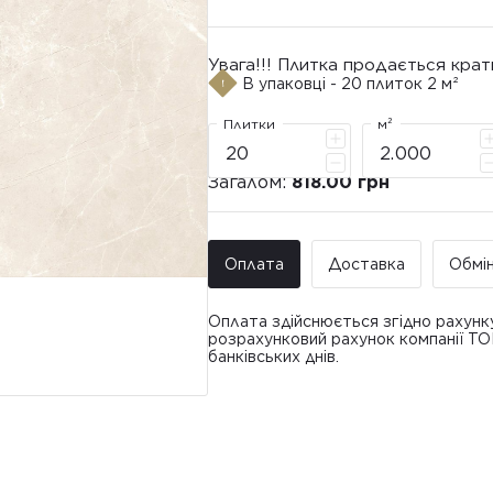
Увага!!! Плитка продається крат
В упаковці - 20 плиток 2 м²
Плитки
м²
Загалом:
818.00 грн
Оплата
Доставка
Обмі
Оплата здійснюється згідно рахунк
розрахунковий рахунок компанії Т
банківських днів.
Доставка ТО
Покупець має право звернутися з 
• Адресна доставка за адресою вк
плитки протягом 14 днів з моменту
това
доставлявся силами Продавця чи за
• Поштомати та відділення «Нової
По
Вартість доставки: