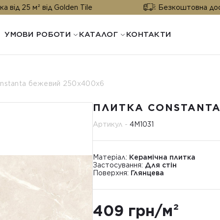
 від Golden Tile
Безкоштовна доставка від 2
УМОВИ РОБОТИ
КАТАЛОГ
КОНТАКТИ
nstanta бежевий 250х400x6
ПЛИТКА CONSTANTA
Артикул -
4М1031
Матеріал:
Керамічна плитка
Застосування:
Для стін
Поверхня:
Глянцева
409 грн/м²