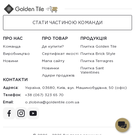
СТАТИ ЧАСТИНОЮ КОМАНДИ
ПРО НАС
ПРО ТОВАР
ПРОДУКЦІЯ
Команда
Де купити?
Плитка Golden Tile
Виробництво
Сертифікат якості
Плитка Brick Style
Новини
Мапа сайту
Плитка Terragres
Новинки
Плитка Sant
Valentines
Лідери продажів
КОНТАКТИ
Адреса:
Україна, 03680, Київ, вул. Машинобудівна, 50 (офіс)
Телефон:
+38 (067) 323 65 70
Email:
au.moc.elitnedlog@anibolz.o