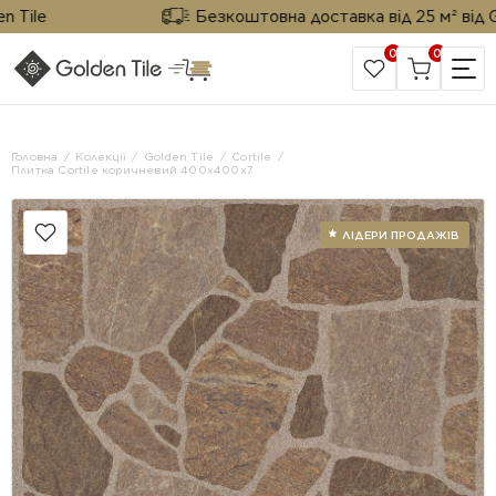
ile
Безкоштовна доставка від 25 м² від Gold
0
0
САЙТ КОМПАНІЇ
Головна
Колекції
Golden Tile
Cortile
Плитка Cortile коричневий 400x400x7