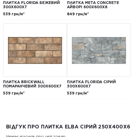
ПЛИТКА FLORIDA БЕЖЕВИЙ
ПЛИТКА META CONCRETE
300Х600Х7
АЙВОРІ 600Х600Х8
539 грн/м²
849 грн/м²
ПЛИТКА BRICKWALL
ПЛИТКА FLORIDA СІРИЙ
ПОМАРАНЧЕВИЙ 300Х600Х7
300Х600Х7
539 грн/м²
539 грн/м²
ВІДГУК ПРО ПЛИТКА ELBA СІРИЙ 250Х400Х6
Немає відгуків про цей товар.