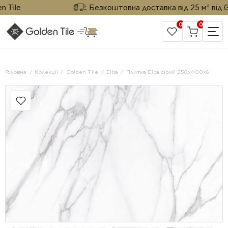
le
Безкоштовна доставка від 25 м² від Golde
0
0
САЙТ КОМПАНІЇ
Головна
Колекції
Golden Tile
Elba
Плитка Elba сірий 250х400х6