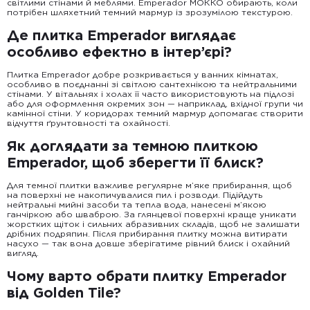
світлими стінами й меблями. Emperador МОККО обирають, коли
потрібен шляхетний темний мармур із зрозумілою текстурою.
Де плитка Emperador виглядає
особливо ефектно в інтер’єрі?
Плитка Emperador добре розкривається у ванних кімнатах,
особливо в поєднанні зі світлою сантехнікою та нейтральними
стінами. У вітальнях і холах її часто використовують на підлозі
або для оформлення окремих зон — наприклад, вхідної групи чи
камінної стіни. У коридорах темний мармур допомагає створити
відчуття ґрунтовності та охайності.
Як доглядати за темною плиткою
Emperador, щоб зберегти її блиск?
Для темної плитки важливе регулярне м’яке прибирання, щоб
на поверхні не накопичувалися пил і розводи. Підійдуть
нейтральні мийні засоби та тепла вода, нанесені м’якою
ганчіркою або шваброю. За глянцевої поверхні краще уникати
жорстких щіток і сильних абразивних складів, щоб не залишати
дрібних подряпин. Після прибирання плитку можна витирати
насухо — так вона довше зберігатиме рівний блиск і охайний
вигляд.
Чому варто обрати плитку Emperador
від Golden Tile?