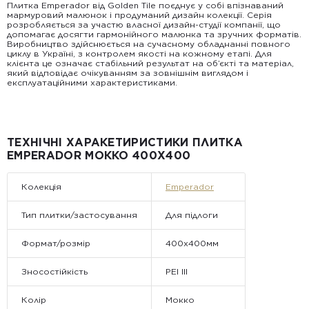
Плитка Emperador від Golden Tile поєднує у собі впізнаваний
мармуровий малюнок і продуманий дизайн колекції. Серія
розробляється за участю власної дизайн-студії компанії, що
допомагає досягти гармонійного малюнка та зручних форматів.
Виробництво здійснюється на сучасному обладнанні повного
циклу в Україні, з контролем якості на кожному етапі. Для
клієнта це означає стабільний результат на об’єкті та матеріал,
який відповідає очікуванням за зовнішнім виглядом і
експлуатаційними характеристиками.
ТЕХНІЧНІ ХАРАКЕТИРИСТИКИ ПЛИТКА
EMPERADOR МОККО 400Х400
Колекція
Emperador
Тип плитки/застосування
Для підлоги
Формат/розмір
400x400мм
Зносостійкість
PEI III
Колір
Мокко