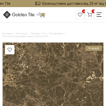
ile
Безкоштовна доставка від 25 м² від Gold
0
0
САЙТ КОМПАНІЇ
Головна
Колекції
Golden Tile
Emperador
Плитка Emperador мокко 400х400