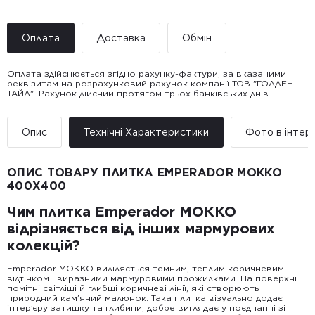
Оплата
Доставка
Обмін
Оплата здійснюється згідно рахунку-фактури, за вказаними
реквізитам на розрахунковий рахунок компанії ТОВ "ГОЛДЕН
ТАЙЛ". Рахунок дійсний протягом трьох банківських днів.
Доставка ТОВ "ГОЛДЕН
Покупець має право звернутися з питанням повернення або
ТАЙЛ"
обміну пошкодженої плитки протягом 14 днів з моменту
• Адресна доставка за адресою вказаною при замовленні
отримання товару, виключно за умови, що Товар доставлявся
Опис
Технічні Характеристики
Фото в інтер’
товару.
силами Продавця чи залученого ним перевізника/кур’єра.
• Поштомати та відділення «Нової
Пошт
ОПИС ТОВАРУ ПЛИТКА EMPERADOR МОККО
Вартість доставки:
400Х400
До 5 м² — доставка за рахунок покупця.
Від 5 до 25 м² — фіксована вартість доставки 1000 грн по
Чим плитка Emperador МОККО
всій Україні
Від 25 м² і більше — безкоштовна доставка за рахунок
відрізняється від інших мармурових
компанії Golden Tile.
колекцій?
Примітка:
• Відвантаження здійснюється виключно у робочі дні. У суботу,
неділю та святкові дні замовлення не обробляються та не
Emperador МОККО виділяється темним, теплим коричневим
відправляються.
відтінком і виразними мармуровими прожилками. На поверхні
помітні світліші й глибші коричневі лінії, які створюють
природний кам’яний малюнок. Така плитка візуально додає
інтер’єру затишку та глибини, добре виглядає у поєднанні зі