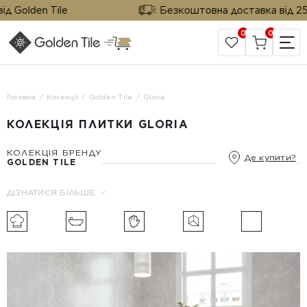
 Golden Tile
Безкоштовна доставка від 25 м²
0
0
САЙТ КОМПАНІЇ
Головна
Колекції
Golden Tile
Gloria
КОЛЕКЦІЯ ПЛИТКИ GLORIA
КОЛЕКЦІЯ БРЕНДУ
Де купити?
GOLDEN TILE
ДІЗНАТИСЯ БІЛЬШЕ