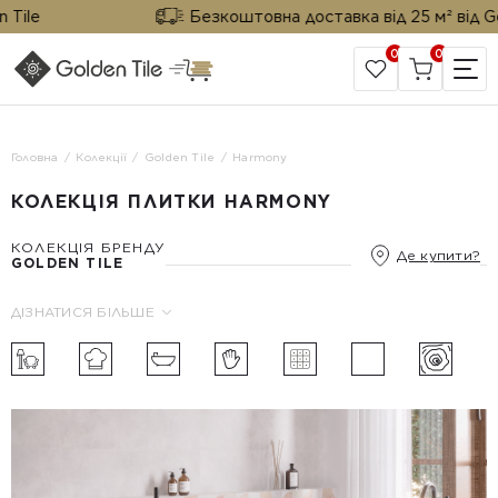
ile
Безкоштовна доставка від 25 м² від Gold
0
0
САЙТ КОМПАНІЇ
Головна
Колекції
Golden Tile
Harmony
КОЛЕКЦІЯ ПЛИТКИ HARMONY
КОЛЕКЦІЯ БРЕНДУ
Де купити?
GOLDEN TILE
ДІЗНАТИСЯ БІЛЬШЕ