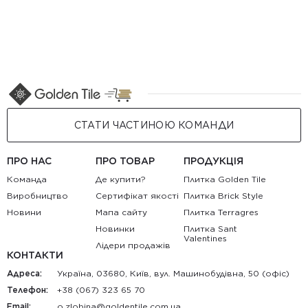
СТАТИ ЧАСТИНОЮ КОМАНДИ
ПРО НАС
ПРО ТОВАР
ПРОДУКЦІЯ
Команда
Де купити?
Плитка Golden Tile
Виробництво
Сертифікат якості
Плитка Brick Style
Новини
Мапа сайту
Плитка Terragres
Новинки
Плитка Sant
Valentines
Лідери продажів
КОНТАКТИ
Адреса:
Україна, 03680, Київ, вул. Машинобудівна, 50 (офіс)
Телефон:
+38 (067) 323 65 70
Email:
au.moc.elitnedlog@anibolz.o