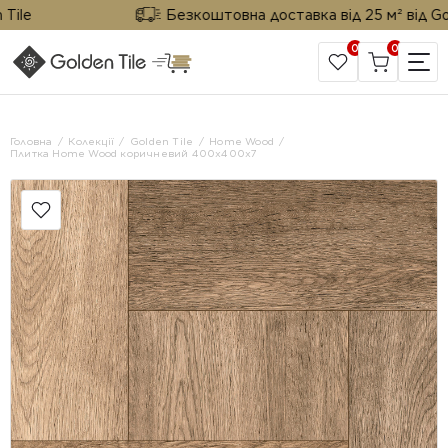
le
Безкоштовна доставка від 25 м² від Golden
0
0
САЙТ КОМПАНІЇ
Головна
Колекції
Golden Tile
Home Wood
Плитка Home Wood коричневий 400х400х7