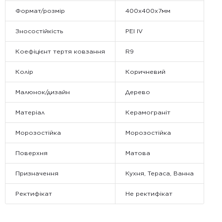
Формат/розмір
400x400x7мм
Зносостійкість
PEI IV
Коефіцієнт тертя ковзання
R9
Колір
Коричневий
Малюнок/дизайн
Дерево
Матеріал
Керамограніт
Морозостійка
Морозостійка
Поверхня
Матова
Призначення
Кухня, Тераса, Ванна
Ректифікат
Не ректифікат