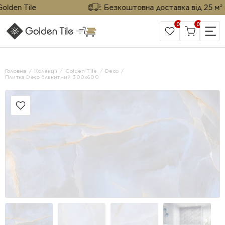
en Tile
Безкоштовна доставка від 25 м² від 
0
0
САЙТ КОМПАНІЇ
Головна
Колекції
Golden Tile
Deco
Плитка Deco блакитний 300x600