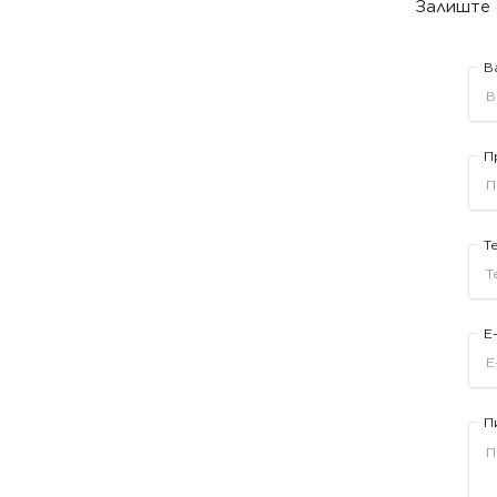
Залиште 
В
П
Т
E
П