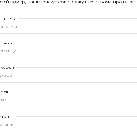
свій номер, наші менеджери зв'яжуться з вами протягом 
аше ім’я
різвище
елефон
-Mail
итання