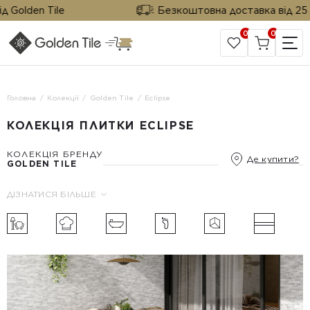
Golden Tile
Безкоштовна доставка від 25 м² 
0
0
САЙТ КОМПАНІЇ
Головна
Колекції
Golden Tile
Eclipse
КОЛЕКЦІЯ ПЛИТКИ ECLIPSE
КОЛЕКЦІЯ БРЕНДУ
Де купити?
GOLDEN TILE
ДІЗНАТИСЯ БІЛЬШЕ