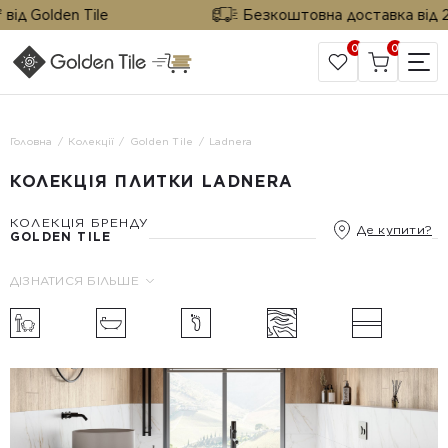
д Golden Tile
Безкоштовна доставка від 25 м
0
0
САЙТ КОМПАНІЇ
Головна
Колекції
Golden Tile
Ladnera
КОЛЕКЦІЯ ПЛИТКИ LADNERA
КОЛЕКЦІЯ БРЕНДУ
Де купити?
GOLDEN TILE
ДІЗНАТИСЯ БІЛЬШЕ