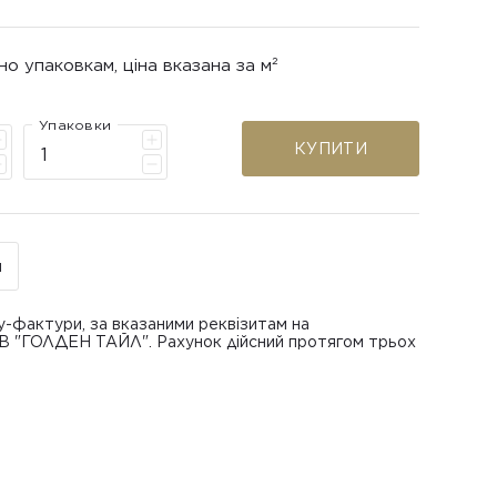
но упаковкам, ціна вказана за м²
Упаковки
КУПИТИ
н
у-фактури, за вказаними реквізитам на
ОВ "ГОЛДЕН ТАЙЛ". Рахунок дійсний протягом трьох
В "ГОЛДЕН ТАЙЛ"
питанням повернення або обміну пошкодженої
азаною при замовленні
 отримання товару, виключно за умови, що Товар
ру.
лученого ним перевізника/кур’єра.
шти