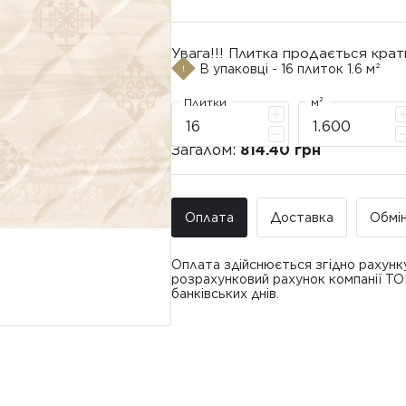
Увага!!! Плитка продається крат
В упаковці - 16 плиток 1.6 м²
Плитки
м²
Загалом:
814.40 грн
Оплата
Доставка
Обмі
Оплата здійснюється згідно рахунк
розрахунковий рахунок компанії Т
банківських днів.
Доставка ТО
Покупець має право звернутися з 
• Адресна доставка за адресою вк
плитки протягом 14 днів з моменту
това
доставлявся силами Продавця чи за
• Поштомати та відділення «Нової
По
Вартість доставки: