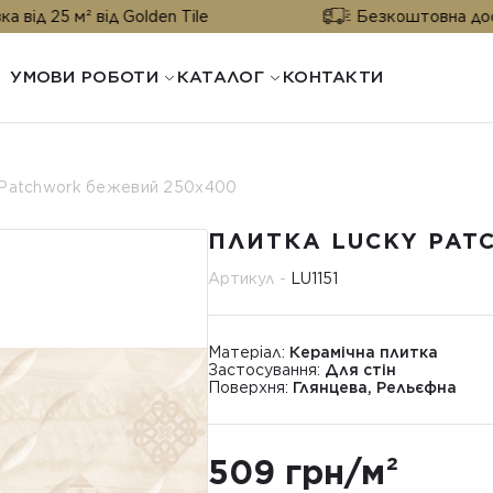
від Golden Tile
Безкоштовна доставка від 25
УМОВИ РОБОТИ
КАТАЛОГ
КОНТАКТИ
 Patchwork бежевий 250x400
ПЛИТКА LUCKY PAT
Артикул -
LU1151
Матеріал:
Керамічна плитка
Застосування:
Для стін
Поверхня:
Глянцева, Рельєфна
509 грн/м²