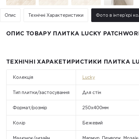
Опис
Технічні Характеристики
Фото в інтер’єрі ко
ОПИС ТОВАРУ ПЛИТКА LUCKY PATCHWOR
ТЕХНІЧНІ ХАРАКЕТИРИСТИКИ ПЛИТКА L
Колекція
Lucky
Тип плитки/застосування
Для стін
Формат/розмір
250x400мм
Колір
Бежевий
Малюнок/дизайн
Мармур, Печворк, Мозаїк