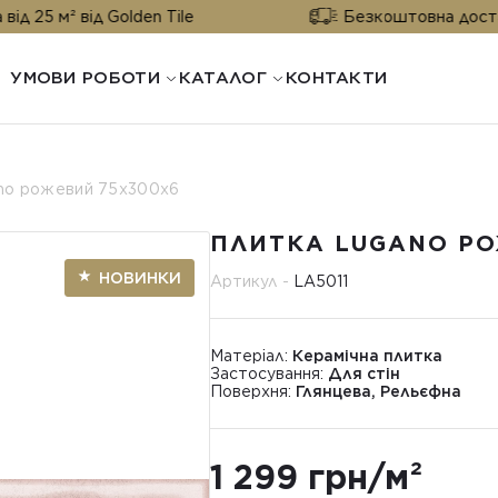
від Golden Tile
Безкоштовна доставка від 25
УМОВИ РОБОТИ
КАТАЛОГ
КОНТАКТИ
no рожевий 75x300x6
ПЛИТКА LUGANO РО
НОВИНКИ
Артикул -
LA5011
Матеріал:
Керамічна плитка
Застосування:
Для стін
Поверхня:
Глянцева, Рельєфна
1 299 грн/м²