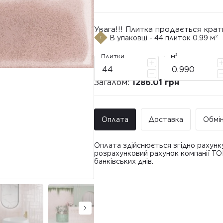
Увага!!! Плитка продається крат
В упаковці - 44 плиток 0.99 м²
Плитки
м²
Загалом:
1286.01 грн
Оплата
Доставка
Обмі
Оплата здійснюється згідно рахунк
розрахунковий рахунок компанії Т
банківських днів.
Доставка ТО
Покупець має право звернутися з 
• Адресна доставка за адресою вк
плитки протягом 14 днів з моменту
това
доставлявся силами Продавця чи за
• Поштомати та відділення «Нової
По
Вартість доставки: