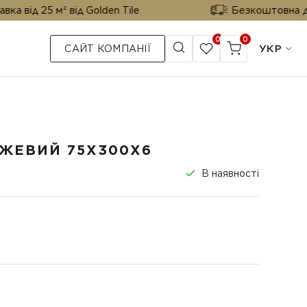
 м² від Golden Tile
Безкоштовна доставка ві
0
0
УКР
САЙТ КОМПАНІЇ
ЖЕВИЙ 75X300X6
В наявності