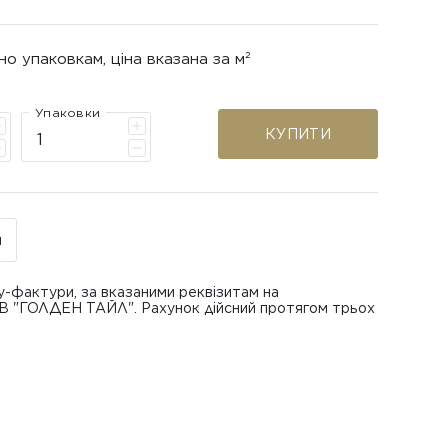
но упаковкам, ціна вказана за м²
Упаковки
КУПИТИ
н
у-фактури, за вказаними реквізитам на
ОВ "ГОЛДЕН ТАЙЛ". Рахунок дійсний протягом трьох
В "ГОЛДЕН ТАЙЛ"
питанням повернення або обміну пошкодженої
азаною при замовленні
 отримання товару, виключно за умови, що Товар
ру.
лученого ним перевізника/кур’єра.
шти