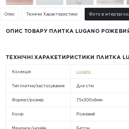
Опис
Технічні Характеристики
Фото в інтер’єрі ко
ОПИС ТОВАРУ ПЛИТКА LUGANO РОЖЕВИЙ
ТЕХНІЧНІ ХАРАКЕТИРИСТИКИ ПЛИТКА L
Колекція
Lugano
Тип плитки/застосування
Для стін
Формат/розмір
75x300x6мм
Колір
Рожевий
Малюнок/дизайн
Бетон