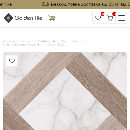
ile
Безкоштовна доставка від 25 м² від Gold
0
0
САЙТ КОМПАНІЇ
Головна
Колекції
Golden Tile
Marmo Wood
Плитка Marmo Wood білий 400х400х7