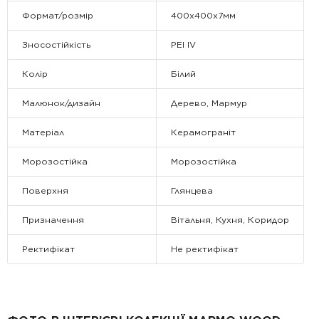
Формат/розмір
400x400x7мм
Зносостійкість
PEI IV
Колір
Білий
Малюнок/дизайн
Дерево, Мармур
Матеріал
Керамограніт
Морозостійка
Морозостійка
Поверхня
Глянцева
Призначення
Вітальня, Кухня, Коридор
Ректифікат
Не ректифікат