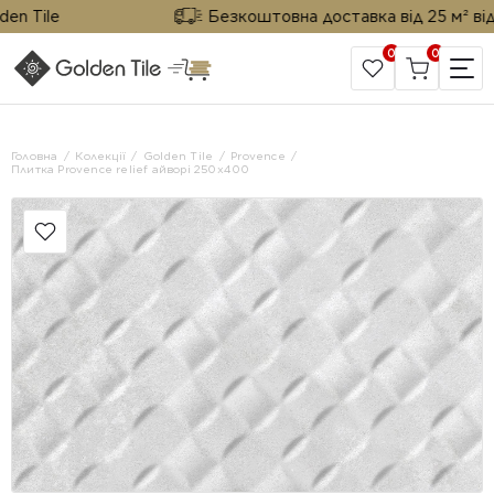
 Tile
Безкоштовна доставка від 25 м² від Go
0
0
САЙТ КОМПАНІЇ
Головна
Колекції
Golden Tile
Provence
Плитка Provence relief айворі 250x400