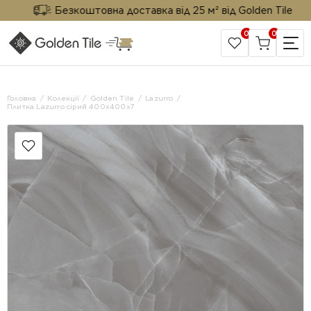
Безкоштовна доставка від 25 м² від Golden Tile
0
0
САЙТ КОМПАНІЇ
Головна
Колекції
Golden Tile
Lazurro
Плитка Lazurro сірий 400х400х7