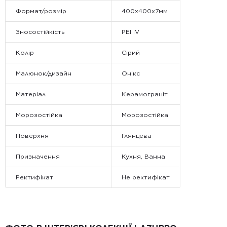
Формат/розмір
400x400x7мм
Зносостійкість
PEI IV
Колір
Сірий
Малюнок/дизайн
Онікс
Матеріал
Керамограніт
Морозостійка
Морозостійка
Поверхня
Глянцева
Призначення
Кухня, Ванна
Ректифікат
Не ректифікат