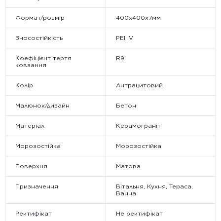
Формат/розмір
400x400x7мм
Зносостійкість
PEI IV
Коефіцієнт тертя
R9
ковзання
Колір
Антрацитовий
Малюнок/дизайн
Бетон
Матеріал
Керамограніт
Морозостійка
Морозостійка
Поверхня
Матова
Призначення
Вітальня, Кухня, Тераса,
Ванна
Ректифікат
Не ректифікат