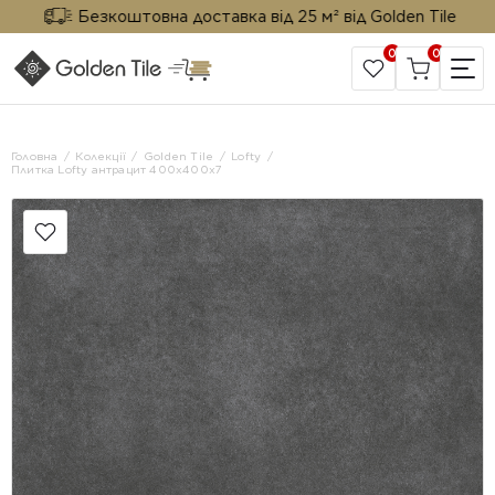
Безкоштовна доставка від 25 м² від Golden Tile
0
0
САЙТ КОМПАНІЇ
Головна
Колекції
Golden Tile
Lofty
Плитка Lofty антрацит 400х400х7