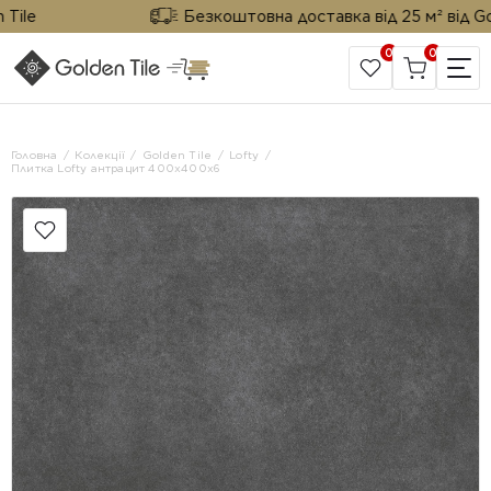
le
Безкоштовна доставка від 25 м² від Golde
0
0
САЙТ КОМПАНІЇ
Головна
Колекції
Golden Tile
Lofty
Плитка Lofty антрацит 400х400х6