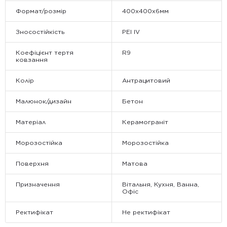
Формат/розмір
400x400x6мм
Зносостійкість
PEI IV
Коефіцієнт тертя
R9
ковзання
Колір
Антрацитовий
Малюнок/дизайн
Бетон
Матеріал
Керамограніт
Морозостійка
Морозостійка
Поверхня
Матова
Призначення
Вітальня, Кухня, Ванна,
Офіс
Ректифікат
Не ректифікат