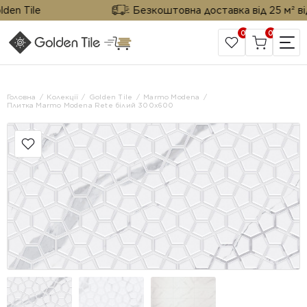
n Tile
Безкоштовна доставка від 25 м² від G
0
0
САЙТ КОМПАНІЇ
Головна
Колекції
Golden Tile
Marmo Modena
Плитка Marmo Modena Rete білий 300х600