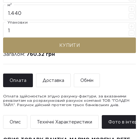
м²
Упаковки
КУПИТИ
Загалом:
760.32 грн
Оплата
Доставка
Обмін
Оплата здійснюється згідно рахунку-фактури, за вказаними
реквізитам на розрахунковий рахунок компанії ТОВ "ГОЛДЕН
ТАЙЛ". Рахунок дійсний протягом трьох банківських днів.
Доставка ТОВ "ГОЛДЕН
Покупець має право звернутися з питанням повернення або
ТАЙЛ"
обміну пошкодженої плитки протягом 14 днів з моменту
• Адресна доставка за адресою вказаною при замовленні
отримання товару, виключно за умови, що Товар доставлявся
Опис
Технічні Характеристики
Фото в інтер’
товару.
силами Продавця чи залученого ним перевізника/кур’єра.
• Поштомати та відділення «Нової
Пошт