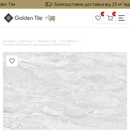
Tile
Безкоштовна доставка від 25 м² від Gol
0
0
САЙТ КОМПАНІЇ
Головна
Колекції
Golden Tile
Montebelli
Плитка Montebelli світло-сірий 250х400x6