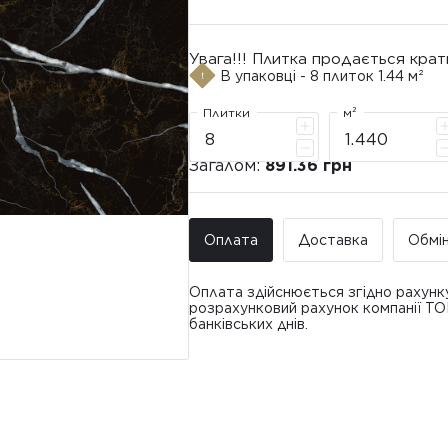
Увага!!! Плитка продається крат
В упаковці - 8 плиток 1.44 м²
Плитки
м²
Загалом:
891.36 грн
Оплата
Доставка
Обмі
Оплата здійснюється згідно рахунк
розрахунковий рахунок компанії Т
банківських днів.
Доставка ТО
Покупець має право звернутися з 
• Адресна доставка за адресою вк
плитки протягом 14 днів з моменту
това
доставлявся силами Продавця чи за
• Поштомати та відділення «Нової
По
Вартість доставки: