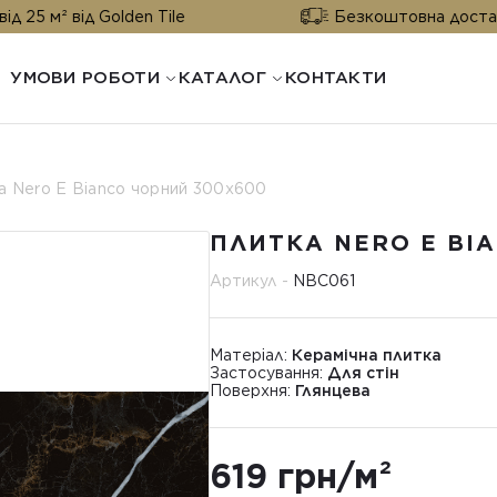
 Golden Tile
Безкоштовна доставка від 25 м²
УМОВИ РОБОТИ
КАТАЛОГ
КОНТАКТИ
а Nero E Bianco чорний 300x600
ПЛИТКА NERO E BI
Артикул -
NBС061
Матеріал:
Керамічна плитка
Застосування:
Для стін
Поверхня:
Глянцева
619 грн/м²