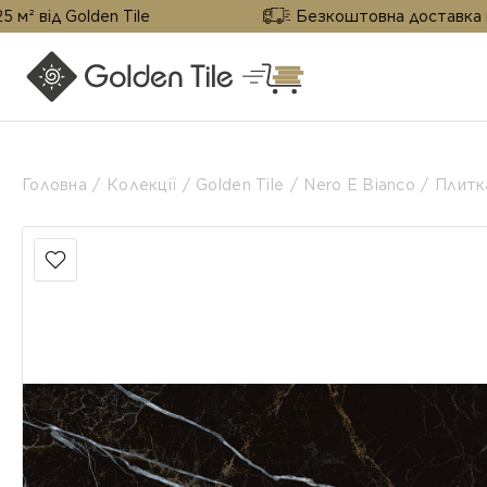
den Tile
Безкоштовна доставка від 25 м² від
Головна
Колекції
Golden Tile
Nero E Bianco
Плитк