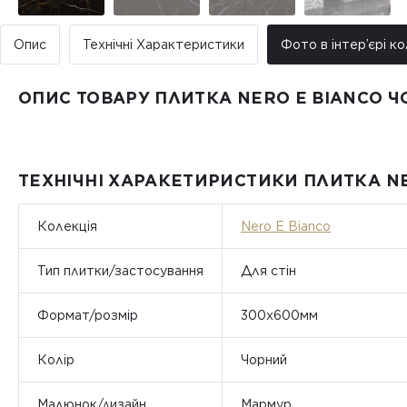
Опис
Технічні Характеристики
Фото в інтер’єрі ко
ОПИС ТОВАРУ ПЛИТКА NERO E BIANCO Ч
ТЕХНІЧНІ ХАРАКЕТИРИСТИКИ ПЛИТКА NE
Колекція
Nero E Bianco
Тип плитки/застосування
Для стін
Формат/розмір
300x600мм
Колір
Чорний
Малюнок/дизайн
Мармур