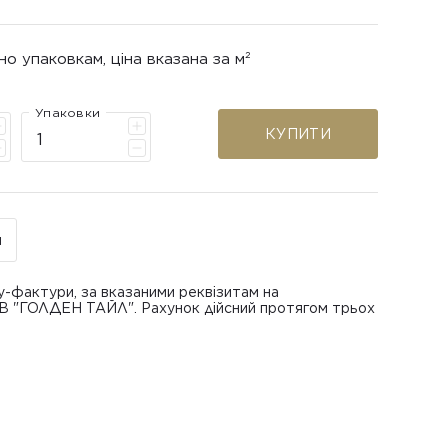
но упаковкам, ціна вказана за м²
Упаковки
КУПИТИ
н
у-фактури, за вказаними реквізитам на
ОВ "ГОЛДЕН ТАЙЛ". Рахунок дійсний протягом трьох
В "ГОЛДЕН ТАЙЛ"
питанням повернення або обміну пошкодженої
азаною при замовленні
 отримання товару, виключно за умови, що Товар
ру.
лученого ним перевізника/кур’єра.
шти