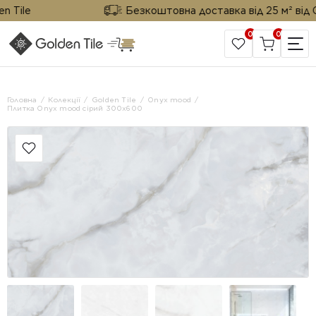
ile
Безкоштовна доставка від 25 м² від Gold
0
0
САЙТ КОМПАНІЇ
Головна
Колекції
Golden Tile
Onyx mood
Плитка Onyx mood сірий 300х600