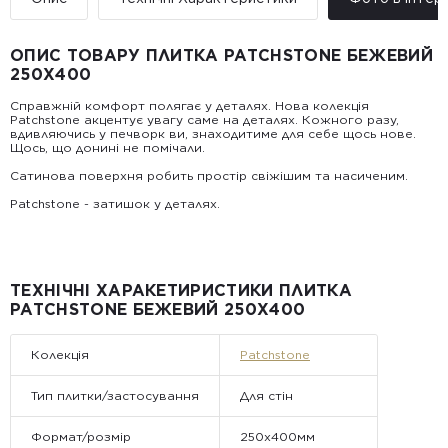
• Поштомати та відділення «Нової
Пошт
ОПИС ТОВАРУ ПЛИТКА PATCHSTONE БЕЖЕВИЙ
Вартість доставки:
250X400
До 5 м² — доставка за рахунок покупця.
Від 5 до 25 м² — фіксована вартість доставки 1000 грн по
Справжній комфорт полягає у деталях. Нова колекція
всій Україні
Patchstone акцентує увагу саме на деталях. Кожного разу,
Від 25 м² і більше — безкоштовна доставка за рахунок
вдивляючись у печворк ви, знаходитиме для себе щось нове.
компанії Golden Tile.
Щось, що донині не помічали.
Примітка:
• Відвантаження здійснюється виключно у робочі дні. У суботу,
Сатинова поверхня робить простір свіжішим та насиченим.
неділю та святкові дні замовлення не обробляються та не
відправляються.
Patchstone - затишок у деталях.
ТЕХНІЧНІ ХАРАКЕТИРИСТИКИ ПЛИТКА
PATCHSTONE БЕЖЕВИЙ 250X400
Колекція
Patchstone
Тип плитки/застосування
Для стін
Формат/розмір
250x400мм