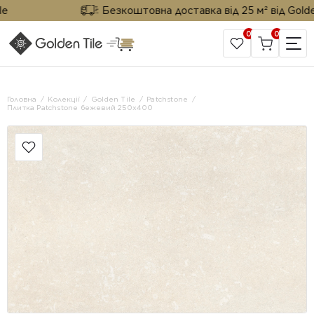
Безкоштовна доставка від 25 м² від Golden T
0
0
САЙТ КОМПАНІЇ
Головна
Колекції
Golden Tile
Patchstone
Плитка Patchstone бежевий 250x400