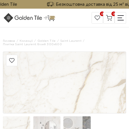
 Tile
Безкоштовна доставка від 25 м² від Go
0
0
САЙТ КОМПАНІЇ
Головна
Колекції
Golden Tile
Saint Laurent
Плитка Saint Laurent бiлий 300x600