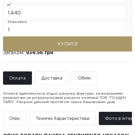
м²
Упаковки
КУПИТИ
Загалом:
934.56 грн
Оплата
Доставка
Обмін
Оплата здійснюється згідно рахунку-фактури, за вказаними
реквізитам на розрахунковий рахунок компанії ТОВ "ГОЛДЕН
ТАЙЛ". Рахунок дійсний протягом трьох банківських днів.
Доставка ТОВ "ГОЛДЕН
Покупець має право звернутися з питанням повернення або
ТАЙЛ"
обміну пошкодженої плитки протягом 14 днів з моменту
• Адресна доставка за адресою вказаною при замовленні
отримання товару, виключно за умови, що Товар доставлявся
Опис
Технічні Характеристики
Фото в інтер’
товару.
силами Продавця чи залученого ним перевізника/кур’єра.
• Поштомати та відділення «Нової
Пошт