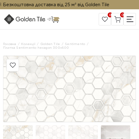
езкоштовна доставка від 25 м² від Golden Tile
0
0
САЙТ КОМПАНІЇ
Головна
Колекції
Golden Tile
Sentimento
Плитка Sentimento hexagon 300х600