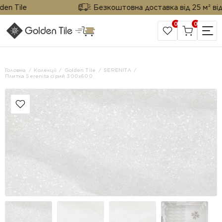
 Tile
Безкоштовна доставка від 25 м² від Go
0
0
САЙТ КОМПАНІЇ
Головна
Колекції
Golden Tile
SERENITA
Плитка Serenita сірий 300х600