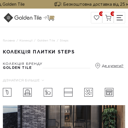
lden Tile
Безкоштовна доставка від 25 м² ві
0
0
САЙТ КОМПАНІЇ
Головна
Колекції
Golden Tile
Steps
КОЛЕКЦІЯ ПЛИТКИ STEPS
КОЛЕКЦІЯ БРЕНДУ
Де купити?
GOLDEN TILE
ДІЗНАТИСЯ БІЛЬШЕ