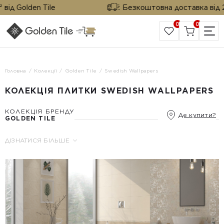
д Golden Tile
Безкоштовна доставка від 25 м
0
0
САЙТ КОМПАНІЇ
Головна
Колекції
Golden Tile
Swedish Wallpapers
КОЛЕКЦІЯ ПЛИТКИ SWEDISH WALLPAPERS
КОЛЕКЦІЯ БРЕНДУ
Де купити?
GOLDEN TILE
ДІЗНАТИСЯ БІЛЬШЕ