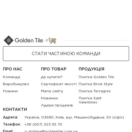
СТАТИ ЧАСТИНОЮ КОМАНДИ
ПРО НАС
ПРО ТОВАР
ПРОДУКЦІЯ
Команда
Де купити?
Плитка Golden Tile
Виробництво
Сертифікат якості
Плитка Brick Style
Новини
Мапа сайту
Плитка Terragres
Новинки
Плитка Sant
Valentines
Лідери продажів
КОНТАКТИ
Адреса:
Україна, 03680, Київ, вул. Машинобудівна, 50 (офіс)
Телефон:
+38 (067) 323 65 70
Email:
au.moc.elitnedlog@anibolz.o