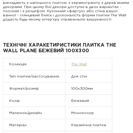
виглядають з напільного плитою з керамограніту з дерев’яними
компанії Golden Tile.
декорами. При цьому білі декори доступні в двох варіантах -
Примітка:
плоский і з рельєфом. Кухонний «фартух» або стіна вашої
• Відвантаження здійснюється виключно у робочі дні. У суботу,
ванної - глянцевий блиск і досконалість форми плитки The Wall
неділю та святкові дні замовлення не обробляються та не
додасть будь-якому інтер'єру справжньою вишуканості.
відправляються.
ТЕХНІЧНІ ХАРАКЕТИРИСТИКИ ПЛИТКА THE
WALL PLANE БЕЖЕВИЙ 100X300
Колекція
The Wall
Тип плитки/застосування
Для стін
Формат/розмір
100x300мм
Колір
Бежевий
Малюнок/дизайн
Моноколор
Матеріал
Керамічна плитка