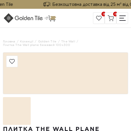
Tile
Безкоштовна доставка від 25 м² від Gol
0
0
САЙТ КОМПАНІЇ
Головна
Колекції
Golden Tile
The Wall
Плитка The Wall plane бежевий 100x300
ПЛИТКА THE WALL PLANE