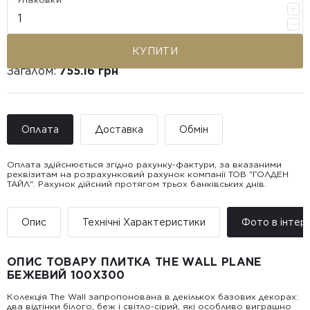
КУПИТИ
Загалом:
755.16 грн
Оплата
Доставка
Обмін
Оплата здійснюється згідно рахунку-фактури, за вказаними
реквізитам на розрахунковий рахунок компанії ТОВ "ГОЛДЕН
ТАЙЛ". Рахунок дійсний протягом трьох банківських днів.
Доставка ТОВ "ГОЛДЕН
Покупець має право звернутися з питанням повернення або
ТАЙЛ"
обміну пошкодженої плитки протягом 14 днів з моменту
• Адресна доставка за адресою вказаною при замовленні
отримання товару, виключно за умови, що Товар доставлявся
Опис
Технічні Характеристики
Фото в інтер’
товару.
силами Продавця чи залученого ним перевізника/кур’єра.
• Поштомати та відділення «Нової
Пошт
ОПИС ТОВАРУ ПЛИТКА THE WALL PLANE
Вартість доставки:
БЕЖЕВИЙ 100X300
До 5 м² — доставка за рахунок покупця.
Від 5 до 25 м² — фіксована вартість доставки 1000 грн по
Колекція The Wall запропонована в декількох базових декорах:
всій Україні
два відтінки білого, беж і світло-сірий, які особливо виграшно
Від 25 м² і більше — безкоштовна доставка за рахунок