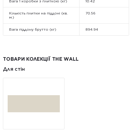
Вага 1 коробки з плиткою (кг)
10.42
Кількість плитки на піддоні (кв.
70.56
м.)
Вага піддону брутто (кг)
894.94
ТОВАРИ КОЛЕКЦІЇ THE WALL
Для стін