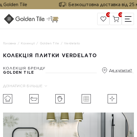
olden Tile
Безкоштовна доставка від 25 м² в
0
0
САЙТ КОМПАНІЇ
Головна
Колекції
Golden Tile
Verdelato
КОЛЕКЦІЯ ПЛИТКИ VERDELATO
КОЛЕКЦІЯ БРЕНДУ
Де купити?
GOLDEN TILE
ДІЗНАТИСЯ БІЛЬШЕ