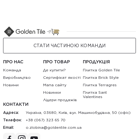
СТАТИ ЧАСТИНОЮ КОМАНДИ
ПРО НАС
ПРО ТОВАР
ПРОДУКЦІЯ
Команда
Де купити?
Плитка Golden Tile
Виробництво
Сертифікат якості
Плитка Brick Style
Новини
Мапа сайту
Плитка Terragres
Новинки
Плитка Sant
Valentines
Лідери продажів
КОНТАКТИ
Адреса:
Україна, 03680, Київ, вул. Машинобудівна, 50 (офіс)
Телефон:
+38 (067) 323 65 70
Email:
au.moc.elitnedlog@anibolz.o