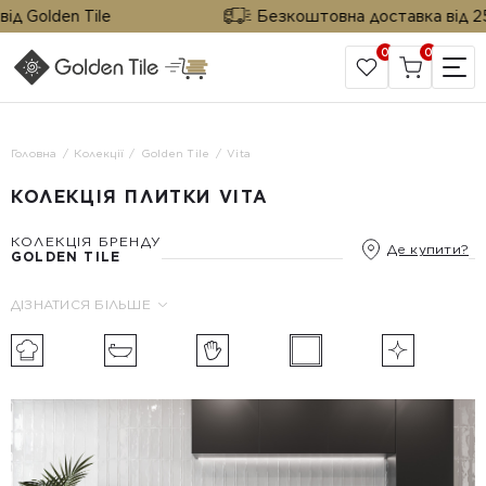
 Golden Tile
Безкоштовна доставка від 25 м²
0
0
САЙТ КОМПАНІЇ
Головна
Колекції
Golden Tile
Vita
КОЛЕКЦІЯ ПЛИТКИ VITA
КОЛЕКЦІЯ БРЕНДУ
Де купити?
GOLDEN TILE
ДІЗНАТИСЯ БІЛЬШЕ