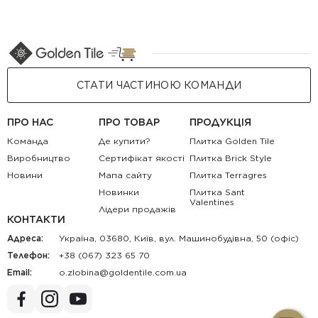
СТАТИ ЧАСТИНОЮ КОМАНДИ
ПРО НАС
ПРО ТОВАР
ПРОДУКЦІЯ
Команда
Де купити?
Плитка Golden Tile
Виробництво
Сертифікат якості
Плитка Brick Style
Новини
Мапа сайту
Плитка Terragres
Новинки
Плитка Sant
Valentines
Лідери продажів
КОНТАКТИ
Адреса:
Україна, 03680, Київ, вул. Машинобудівна, 50 (офіс)
Телефон:
+38 (067) 323 65 70
Email:
au.moc.elitnedlog@anibolz.o