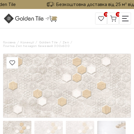
Tile
Безкоштовна доставка від 25 м² від Gol
0
0
САЙТ КОМПАНІЇ
Головна
Колекції
Golden Tile
Zen
Плитка Zen hexagon бежевий 300х600