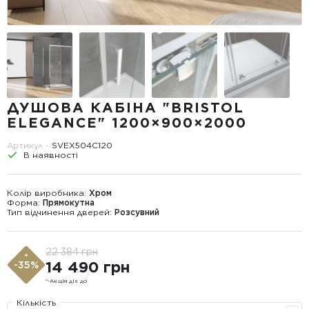
ДУШОВА КАБІНА "BRISTOL
ELEGANCE" 1200×900×2000
Артикул -
SVEX504C120
В наявності
Колір виробника:
Хром
Форма:
Прямокутна
Тип відчинення дверей:
Розсувний
22 384 грн
*
14 490 грн
-35%
*-Акція діє до
Кількість