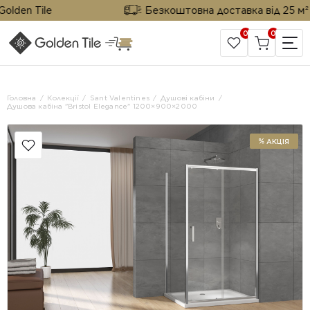
lden Tile
Безкоштовна доставка від 25 м² від
0
0
САЙТ КОМПАНІЇ
Головна
Колекції
Sant Valentines
Душові кабіни
Душова кабіна "Bristol Elegance" 1200×900×2000