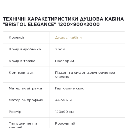
всій Україні
Від 25 м² і більше — безкоштовна доставка за рахунок
компанії Golden Tile.
Примітка:
ТЕХНІЧНІ ХАРАКЕТИРИСТИКИ ДУШОВА КАБІНА
• Відвантаження здійснюється виключно у робочі дні. У суботу,
"BRISTOL ELEGANCE" 1200×900×2000
неділю та святкові дні замовлення не обробляються та не
відправляються.
Колекція
Душові кабіни
Колір виробника
Хром
Колір вітража
Прозорий
Комплектація
Піддон та сифон докуповуються
окремо
Матеріал вітража
Гартоване скло
Матеріал профілю
Алюміній
Розмір
120х90 см
Тип відчинення
Розсувний
дверей